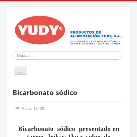
Buscar
Cambiar
navegación
Inicio
Bicarbonato sódico
Productos
Conócenos
Visto: 12428
Contacto
Localización
Bicarbonato sódico presentado en
tarros, bolsas 1kg y cubos de